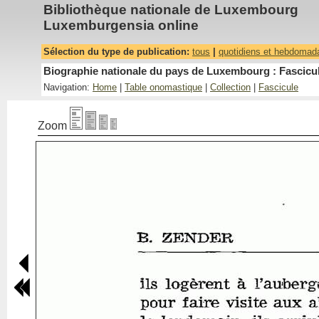
Bibliothèque nationale de Luxembourg
Luxemburgensia online
Sélection du type de publication:
tous
|
quotidiens et hebdomad
Biographie nationale du pays de Luxembourg : Fascicul
Navigation:
Home
|
Table onomastique
|
Collection
|
Fascicule
Zoom