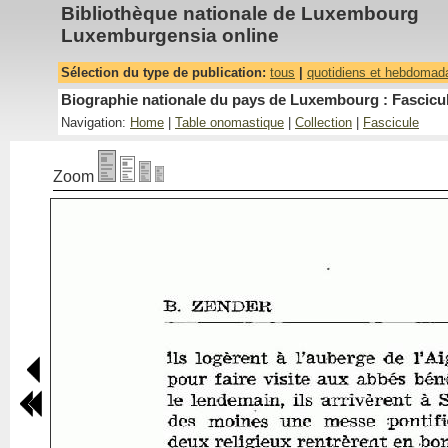
Bibliothèque nationale de Luxembourg
Luxemburgensia online
Sélection du type de publication:
tous
|
quotidiens et hebdomad
Biographie nationale du pays de Luxembourg : Fascicul
Navigation:
Home
|
Table onomastique
|
Collection
|
Fascicule
Zoom