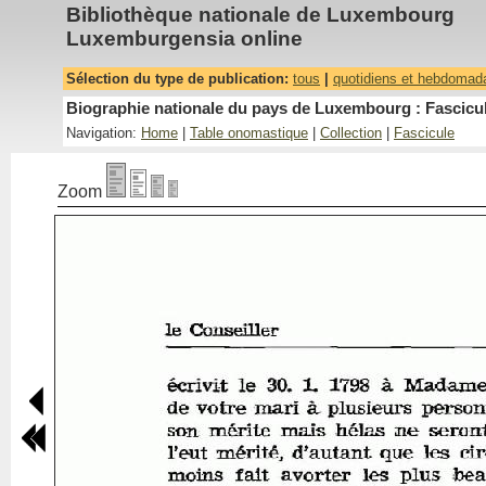
Bibliothèque nationale de Luxembourg
Luxemburgensia online
Sélection du type de publication:
tous
|
quotidiens et hebdomad
Biographie nationale du pays de Luxembourg : Fascicul
Navigation:
Home
|
Table onomastique
|
Collection
|
Fascicule
Zoom