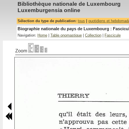
Bibliothèque nationale de Luxembourg
Luxemburgensia online
Sélection du type de publication:
tous
|
quotidiens et hebdomad
Biographie nationale du pays de Luxembourg : Fascicul
Navigation:
Home
|
Table onomastique
|
Collection
|
Fascicule
Zoom