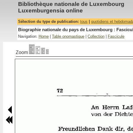
Bibliothèque nationale de Luxembourg
Luxemburgensia online
Sélection du type de publication:
tous
|
quotidiens et hebdomad
Biographie nationale du pays de Luxembourg : Fascicul
Navigation:
Home
|
Table onomastique
|
Collection
|
Fascicule
Zoom