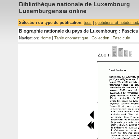
Bibliothèque nationale de Luxembourg
Luxemburgensia online
Sélection du type de publication:
tous
|
quotidiens et hebdomad
Biographie nationale du pays de Luxembourg : Fascicul
Navigation:
Home
|
Table onomastique
|
Collection
|
Fascicule
Zoom