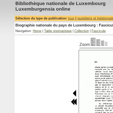
Bibliothèque nationale de Luxembourg
Luxemburgensia online
Sélection du type de publication:
tous
|
quotidiens et hebdomad
Biographie nationale du pays de Luxembourg : Fascicul
Navigation:
Home
|
Table onomastique
|
Collection
|
Fascicule
Zoom