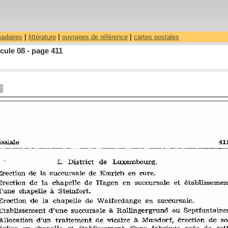
madaires
|
littérature
|
ouvrages de référence
|
cartes postales
ule 08 - page 411