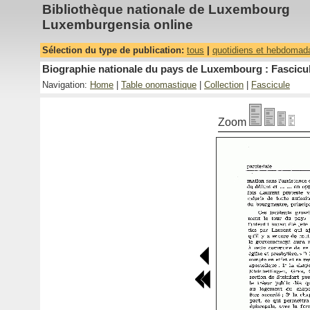
Bibliothèque nationale de Luxembourg
Luxemburgensia online
Sélection du type de publication:
tous
|
quotidiens et hebdomad
Biographie nationale du pays de Luxembourg : Fascicul
Navigation:
Home
|
Table onomastique
|
Collection
|
Fascicule
Zoom