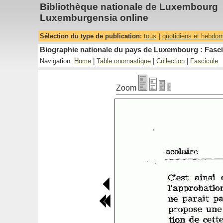
Bibliothèque nationale de Luxembourg
Luxemburgensia online
Sélection du type de publication:
tous
|
quotidiens et hebdo
Biographie nationale du pays de Luxembourg : Fasci
Navigation:
Home
|
Table onomastique
|
Collection
|
Fascicule
Zoom