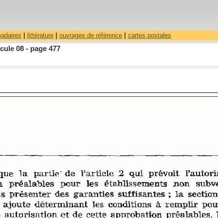
madaires
|
littérature
|
ouvrages de référence
|
cartes postales
cule 08 - page 477