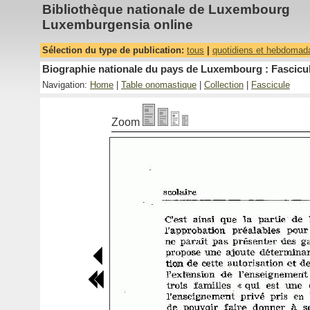
Bibliothèque nationale de Luxembourg
Luxemburgensia online
Sélection du type de publication:
tous
|
quotidiens et hebdomad
Biographie nationale du pays de Luxembourg : Fascicul
Navigation:
Home
|
Table onomastique
|
Collection
|
Fascicule
Zoom