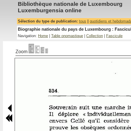
Bibliothèque nationale de Luxembourg
Luxemburgensia online
Sélection du type de publication:
tous
|
quotidiens et hebdomad
Biographie nationale du pays de Luxembourg : Fascicul
Navigation:
Home
|
Table onomastique
|
Collection
|
Fascicule
Zoom