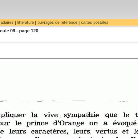
madaires
|
littérature
|
ouvrages de référence
|
cartes postales
cule 09 - page 120