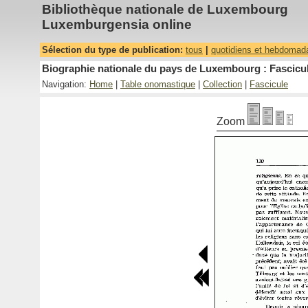
Bibliothèque nationale de Luxembourg
Luxemburgensia online
Sélection du type de publication:
tous
|
quotidiens et hebdomad
Biographie nationale du pays de Luxembourg : Fascicul
Navigation:
Home
|
Table onomastique
|
Collection
|
Fascicule
Zoom