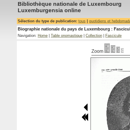
Bibliothèque nationale de Luxembourg
Luxemburgensia online
Sélection du type de publication:
tous
|
quotidiens et hebdomad
Biographie nationale du pays de Luxembourg : Fascicul
Navigation:
Home
|
Table onomastique
|
Collection
|
Fascicule
Zoom