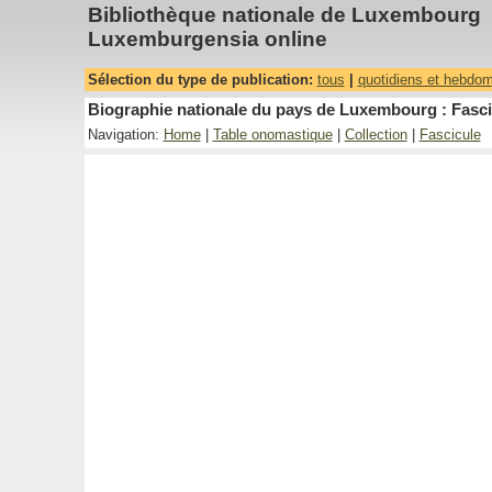
Bibliothèque nationale de Luxembourg
Luxemburgensia online
Sélection du type de publication:
tous
|
quotidiens et hebdo
Biographie nationale du pays de Luxembourg : Fascic
Navigation:
Home
|
Table onomastique
|
Collection
|
Fascicule