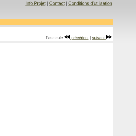
Info Projet
|
Contact
|
Conditions d'utilisation
Fascicule
précédent
|
suivant