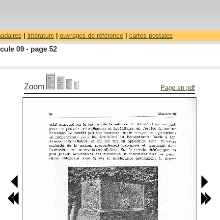
madaires
|
littérature
|
ouvrages de référence
|
cartes postales
ule 09 - page 52
Zoom
Page en pdf