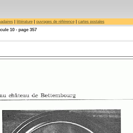
madaires
|
littérature
|
ouvrages de référence
|
cartes postales
cule 10 - page 357