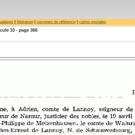
madaires
|
littérature
|
ouvrages de référence
|
cartes postales
cule 10 - page 368