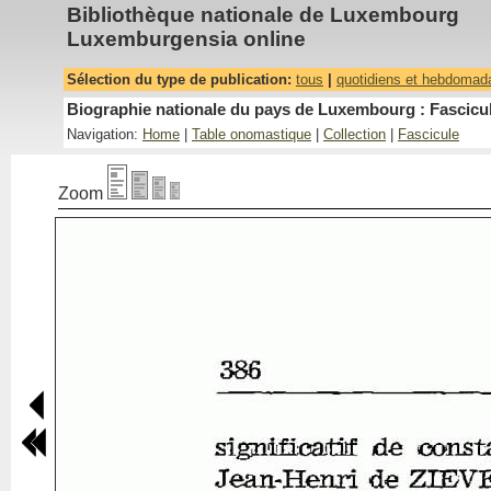
Bibliothèque nationale de Luxembourg
Luxemburgensia online
Sélection du type de publication:
tous
|
quotidiens et hebdomad
Biographie nationale du pays de Luxembourg : Fascicul
Navigation:
Home
|
Table onomastique
|
Collection
|
Fascicule
Zoom