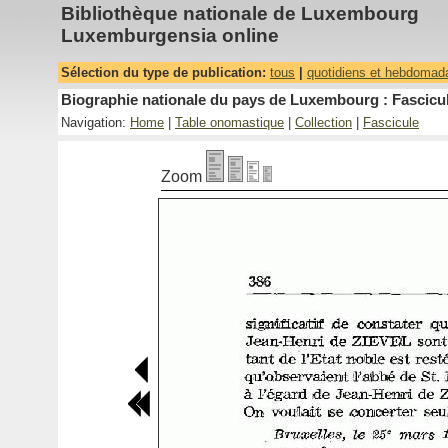
Bibliothèque nationale de Luxembourg
Luxemburgensia online
Sélection du type de publication:
tous
|
quotidiens et hebdomad
Biographie nationale du pays de Luxembourg : Fascicul
Navigation:
Home
|
Table onomastique
|
Collection
|
Fascicule
Zoom