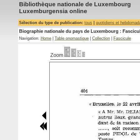
Bibliothèque nationale de Luxembourg
Luxemburgensia online
Sélection du type de publication:
tous
|
quotidiens et hebdomad
Biographie nationale du pays de Luxembourg : Fascicul
Navigation:
Home
|
Table onomastique
|
Collection
|
Fascicule
Zoom