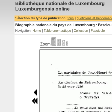
Bibliothèque nationale de Luxembourg
Luxemburgensia online
Sélection du type de publication:
tous
|
quotidiens et hebdomad
Biographie nationale du pays de Luxembourg : Fascicul
Navigation:
Home
|
Table onomastique
|
Collection
|
Fascicule
Zoom