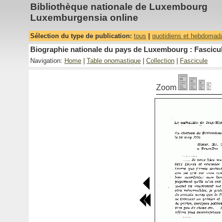
Bibliothèque nationale de Luxembourg
Luxemburgensia online
Sélection du type de publication:
tous
|
quotidiens et hebdomad
Biographie nationale du pays de Luxembourg : Fascicul
Navigation:
Home
|
Table onomastique
|
Collection
|
Fascicule
Zoom