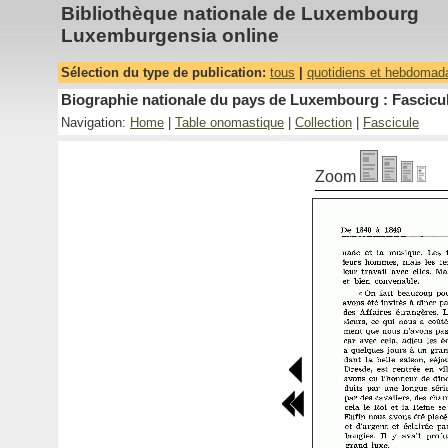
Bibliothèque nationale de Luxembourg
Luxemburgensia online
Sélection du type de publication:
tous
|
quotidiens et hebdomad
Biographie nationale du pays de Luxembourg : Fascicul
Navigation:
Home
|
Table onomastique
|
Collection
|
Fascicule
Zoom