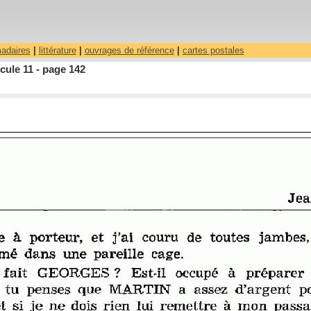
madaires
|
littérature
|
ouvrages de référence
|
cartes postales
ule 11 - page 142