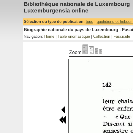
Bibliothèque nationale de Luxembourg
Luxemburgensia online
Sélection du type de publication:
tous
|
quotidiens et hebdo
Biographie nationale du pays de Luxembourg : Fascic
Navigation:
Home
|
Table onomastique
|
Collection
|
Fascicule
Zoom