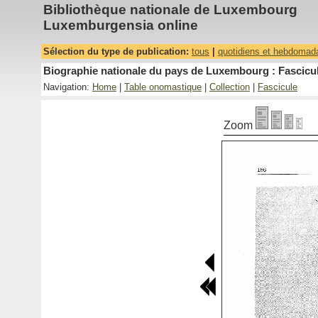
Bibliothèque nationale de Luxembourg
Luxemburgensia online
Sélection du type de publication:
tous
|
quotidiens et hebdomad
Biographie nationale du pays de Luxembourg : Fascicul
Navigation:
Home
|
Table onomastique
|
Collection
|
Fascicule
Zoom