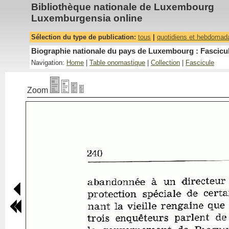
Bibliothèque nationale de Luxembourg
Luxemburgensia online
Sélection du type de publication:
tous
|
quotidiens et hebdomad
Biographie nationale du pays de Luxembourg : Fascicul
Navigation:
Home
|
Table onomastique
|
Collection
|
Fascicule
Zoom