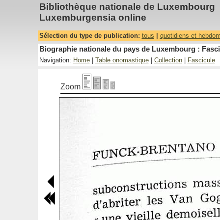
Bibliothèque nationale de Luxembourg
Luxemburgensia online
Sélection du type de publication:
tous
|
quotidiens et hebdo
Biographie nationale du pays de Luxembourg : Fascic
Navigation:
Home
|
Table onomastique
|
Collection
|
Fascicule
Zoom