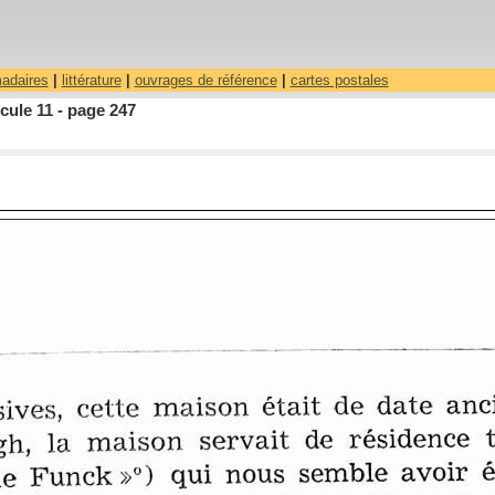
madaires
|
littérature
|
ouvrages de référence
|
cartes postales
ule 11 - page 247