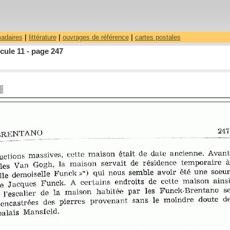
madaires
|
littérature
|
ouvrages de référence
|
cartes postales
ule 11 - page 247