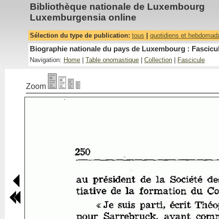
Bibliothèque nationale de Luxembourg
Luxemburgensia online
Sélection du type de publication:
tous
|
quotidiens et hebdomad
Biographie nationale du pays de Luxembourg : Fascicul
Navigation:
Home
|
Table onomastique
|
Collection
|
Fascicule
Zoom