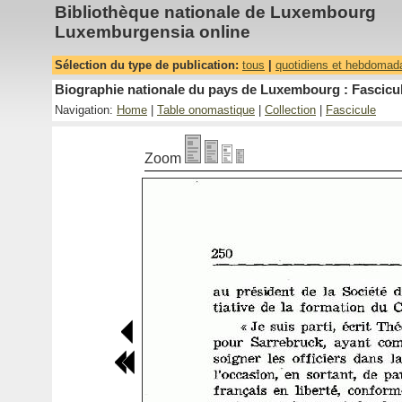
Bibliothèque nationale de Luxembourg
Luxemburgensia online
Sélection du type de publication:
tous
|
quotidiens et hebdomad
Biographie nationale du pays de Luxembourg : Fascicul
Navigation:
Home
|
Table onomastique
|
Collection
|
Fascicule
Zoom