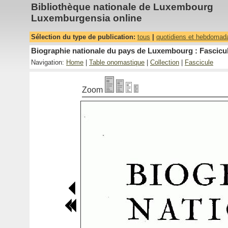
Bibliothèque nationale de Luxembourg
Luxemburgensia online
Sélection du type de publication:
tous
|
quotidiens et hebdomad
Biographie nationale du pays de Luxembourg : Fascicul
Navigation:
Home
|
Table onomastique
|
Collection
|
Fascicule
Zoom