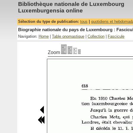
Bibliothèque nationale de Luxembourg
Luxemburgensia online
Sélection du type de publication:
tous
|
quotidiens et hebdomad
Biographie nationale du pays de Luxembourg : Fascicul
Navigation:
Home
|
Table onomastique
|
Collection
|
Fascicule
Zoom