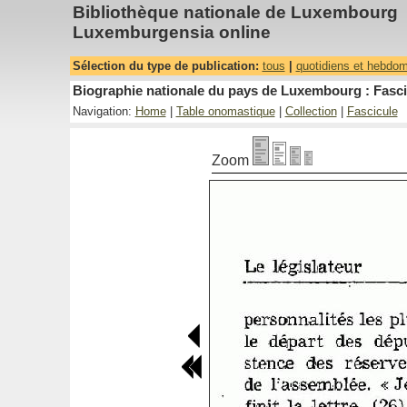
Bibliothèque nationale de Luxembourg
Luxemburgensia online
Sélection du type de publication:
tous
|
quotidiens et hebdo
Biographie nationale du pays de Luxembourg : Fasci
Navigation:
Home
|
Table onomastique
|
Collection
|
Fascicule
Zoom