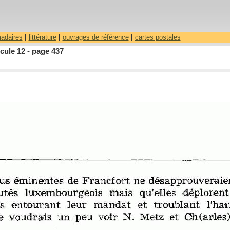
madaires
|
littérature
|
ouvrages de référence
|
cartes postales
cule 12 - page 437