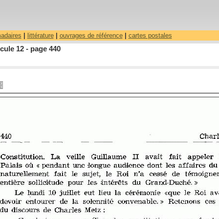
madaires
|
littérature
|
ouvrages de référence
|
cartes postales
cule 12 - page 440