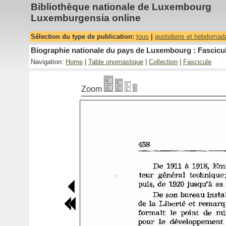
Bibliothèque nationale de Luxembourg
Luxemburgensia online
Sélection du type de publication:
tous
|
quotidiens et hebdomad
Biographie nationale du pays de Luxembourg : Fascicul
Navigation:
Home
|
Table onomastique
|
Collection
|
Fascicule
Zoom