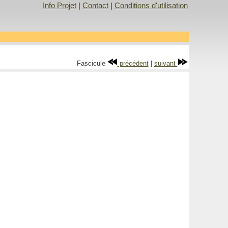
Info Projet
|
Contact
|
Conditions d'utilisation
Fascicule
précédent
|
suivant