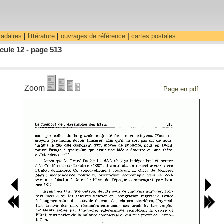
madaires
|
littérature
|
ouvrages de référence
|
cartes postales
cule 12 - page 513
Zoom
Page en pdf