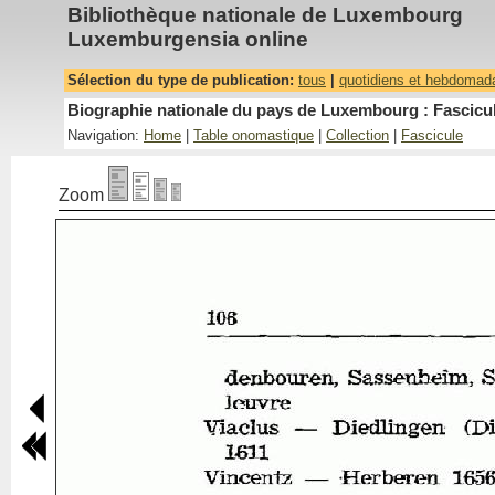
Bibliothèque nationale de Luxembourg
Luxemburgensia online
Sélection du type de publication:
tous
|
quotidiens et hebdomad
Biographie nationale du pays de Luxembourg : Fascicul
Navigation:
Home
|
Table onomastique
|
Collection
|
Fascicule
Zoom