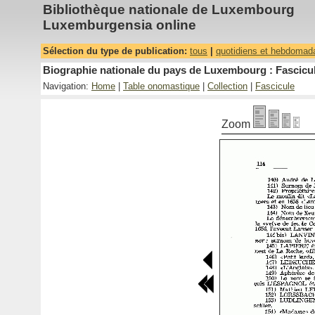
Bibliothèque nationale de Luxembourg
Luxemburgensia online
Sélection du type de publication:
tous
|
quotidiens et hebdomad
Biographie nationale du pays de Luxembourg : Fascicul
Navigation:
Home
|
Table onomastique
|
Collection
|
Fascicule
Zoom