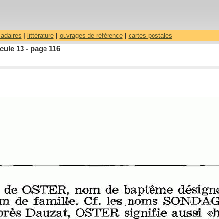
madaires
|
littérature
|
ouvrages de référence
|
cartes postales
ule 13 - page 116