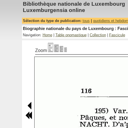
Bibliothèque nationale de Luxembourg
Luxemburgensia online
Sélection du type de publication:
tous
|
quotidiens et hebdo
Biographie nationale du pays de Luxembourg : Fascic
Navigation:
Home
|
Table onomastique
|
Collection
|
Fascicule
Zoom