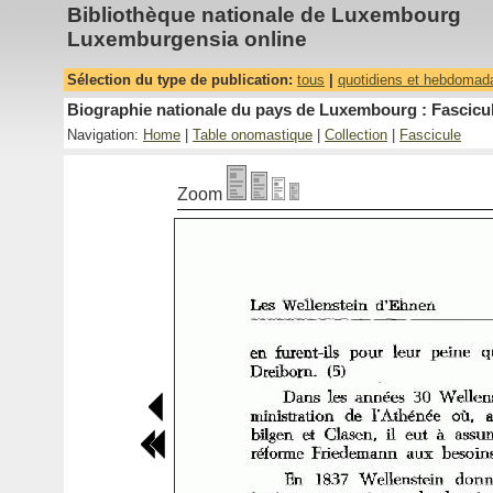
Bibliothèque nationale de Luxembourg
Luxemburgensia online
Sélection du type de publication:
tous
|
quotidiens et hebdomad
Biographie nationale du pays de Luxembourg : Fascicul
Navigation:
Home
|
Table onomastique
|
Collection
|
Fascicule
Zoom