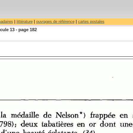
madaires
|
littérature
|
ouvrages de référence
|
cartes postales
cule 13 - page 182