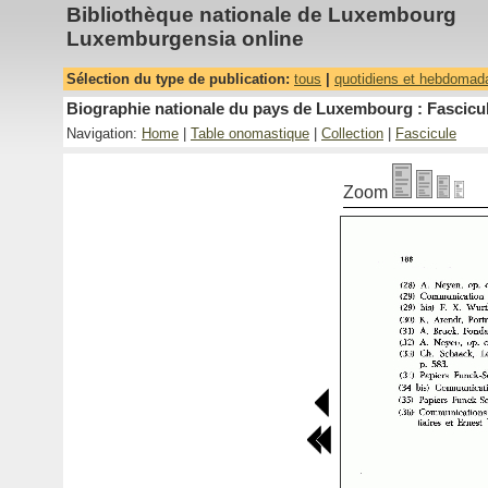
Bibliothèque nationale de Luxembourg
Luxemburgensia online
Sélection du type de publication:
tous
|
quotidiens et hebdomad
Biographie nationale du pays de Luxembourg : Fascicul
Navigation:
Home
|
Table onomastique
|
Collection
|
Fascicule
Zoom