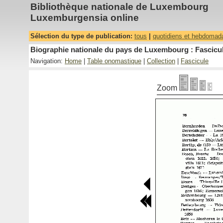
Bibliothèque nationale de Luxembourg
Luxemburgensia online
Sélection du type de publication:
tous
|
quotidiens et hebdomad
Biographie nationale du pays de Luxembourg : Fascicul
Navigation:
Home
|
Table onomastique
|
Collection
|
Fascicule
Zoom