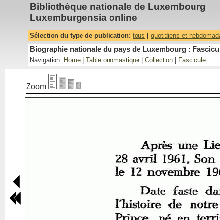
Bibliothèque nationale de Luxembourg
Luxemburgensia online
Sélection du type de publication:
tous
|
quotidiens et hebdomad
Biographie nationale du pays de Luxembourg : Fascicul
Navigation:
Home
|
Table onomastique
|
Collection
|
Fascicule
Zoom