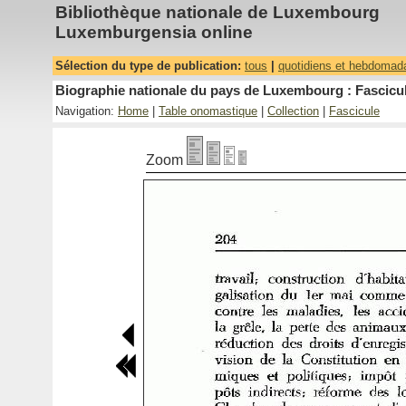
Bibliothèque nationale de Luxembourg
Luxemburgensia online
Sélection du type de publication:
tous
|
quotidiens et hebdomad
Biographie nationale du pays de Luxembourg : Fascicul
Navigation:
Home
|
Table onomastique
|
Collection
|
Fascicule
Zoom