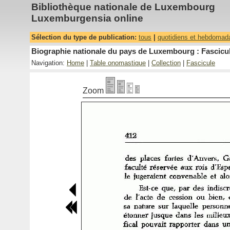
Bibliothèque nationale de Luxembourg
Luxemburgensia online
Sélection du type de publication:
tous
|
quotidiens et hebdomad
Biographie nationale du pays de Luxembourg : Fascicul
Navigation:
Home
|
Table onomastique
|
Collection
|
Fascicule
Zoom