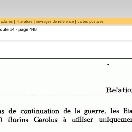
madaires
|
littérature
|
ouvrages de référence
|
cartes postales
cule 14 - page 448