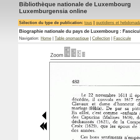
Bibliothèque nationale de Luxembourg
Luxemburgensia online
Sélection du type de publication:
tous
|
quotidiens et hebdomad
Biographie nationale du pays de Luxembourg : Fascicul
Navigation:
Home
|
Table onomastique
|
Collection
|
Fascicule
Zoom