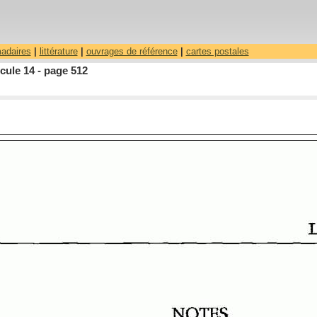
madaires
|
littérature
|
ouvrages de référence
|
cartes postales
cule 14 - page 512